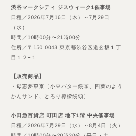
渋谷マークシティ ジスウィーク1催事場
日程／2026年7月16日（木）～7月29日
（水）
時間／10時00分〜21時00分
住所／〒150-0043 東京都渋谷区道玄坂１丁
目１２−１
【販売商品】
・母恵夢東京（小豆バター饅頭、四葉のよう
かんサンド、とろり檸檬饅頭）
小田急百貨店 町田店 地下1階 中央催事場
日程／2026年7月29日（水）～8月4日（火）
時間／10時00分〜20時30分（平日・土