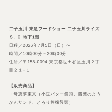
二子玉川 東急フードショー 二子玉川ライズ
Ｓ. Ｃ 地下1階
日程／2026年7月5日（日）〜
時間／10時00分～20時00分
住所／〒158-0094 東京都世田谷区玉川２丁
目２１−１
【販売商品】
・母恵夢東京（小豆バター饅頭、四葉のよう
かんサンド、とろり檸檬饅頭）